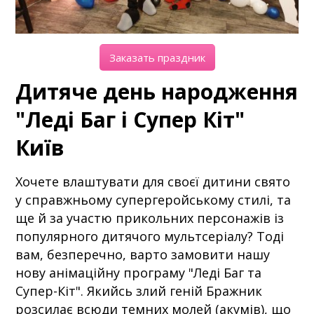
Заказать праздник
Дитяче день народження
"Леді Баг і Супер Кіт"
Київ
Хочете влаштувати для своєї дитини свято
у справжньому супергеройському стилі, та
ще й за участю прикольних персонажів із
популярного дитячого мультсеріалу? Тоді
вам, безперечно, варто замовити нашу
нову анімаційну програму "Леді Баг та
Супер-Кіт". Якийсь злий геній Бражник
розсилає всюди темних молей (акумів), що