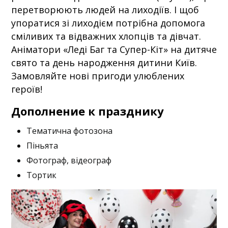
перетворюють людей на лиходіїв. І щоб
упоратися зі лиходієм потрібна допомога
сміливих та відважних хлопців та дівчат.
Аніматори «Леді Баг та Супер-Кіт» на дитяче
свято та день народження дитини Київ.
Замовляйте нові пригоди улюблених
героїв!
Дополнение к празднику
Тематична фотозона
Піньята
Фотограф, відеограф
Тортик